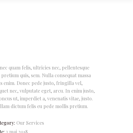
nec quam felis, ultricies nec, pellentesque
, pretium quis, sem. Nulla consequat massa
is enim. Donec pede justo, fringilla vel,
iquet nec, vulputate eget, arcu. In enim justo,
oncus ut, imperdiet a, venenatis vitae, justo.
llam dictum felis eu pede mollis pretium.
tegory:
Our Services
te:
3 mai 2018