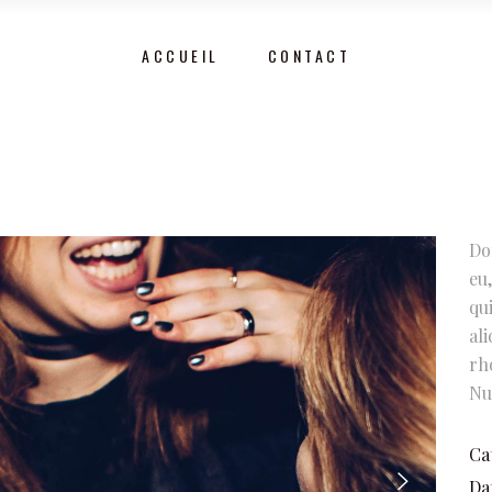
ACCUEIL
CONTACT
Do
eu
qu
al
rh
Nu
Ca
Da